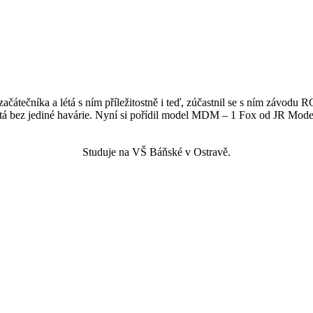
ačátečníka a létá s ním příležitostně i teď, zúčastnil se s ním závodu
étá bez jediné havárie. Nyní si pořídil model MDM – 1 Fox od JR Models
Studuje na VŠ Báňské v Ostravě.