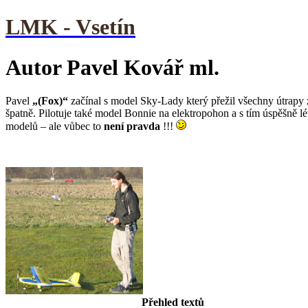
LMK - Vsetín
Autor Pavel Kovář ml.
Pavel
„(Fox)“
začínal s model Sky-Lady který přežil všechny útrapy z
špatně. Pilotuje také model Bonnie na elektropohon a s tím úspěšně l
modelů – ale vůbec to
není pravda
!!!
Přehled textů