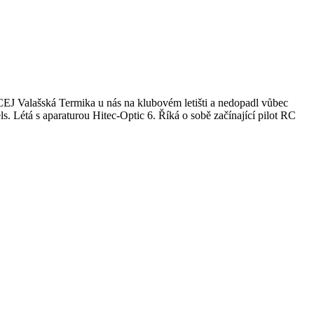
 RCEJ Valašská Termika u nás na klubovém letišti a nedopadl vůbec
. Létá s aparaturou Hitec-Optic 6. Říká o sobě začínající pilot RC