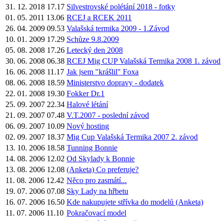
31. 12. 2018 17.17
Silvestrovské polétání 2018 - fotky
01. 05. 2011 13.06
RCEJ a RCEK 2011
26. 04. 2009 09.53
Valašská termika 2009 - 1.Závod
10. 01. 2009 17.29
Schůze 9.8.2009
05. 08. 2008 17.26
Letecký den 2008
30. 06. 2008 06.38
RCEJ Mig CUP Valašská Termika 2008 1. závod
16. 06. 2008 11.17
Jak jsem "krášlil" Foxa
08. 06. 2008 18.59
Ministerstvo dopravy - dodatek
22. 01. 2008 19.30
Fokker Dr.1
25. 09. 2007 22.34
Halové létání
21. 09. 2007 07.48
V.T.2007 - poslední závod
06. 09. 2007 10.09
Nový hosting
02. 09. 2007 18.37
Mig Cup Valašská Termika 2007 2. závod
13. 10. 2006 18.58
Tunning Bonnie
14. 08. 2006 12.02
Od Skylady k Bonnie
13. 08. 2006 12.08
(Anketa) Co preferuje?
11. 08. 2006 12.42
Něco pro zasmátí...
19. 07. 2006 07.08
Sky Lady na hřbetu
16. 07. 2006 16.50
Kde nakupujete střívka do modelů (Anketa)
11. 07. 2006 11.10
Pokračovací model