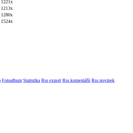
1221x
1213x
1280x
1524x
m
Fotoalbum
Statistika
Rss export
Rss komentářů
Rss novinek