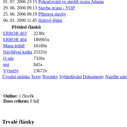
01. 07. 2006 23.15
Pokračování ve stavbě ocasu Adama
29. 06. 2006 09.13
Stavba ocasu - VOP
25. 06. 2006 09.19
Příprava stavby
06. 01. 2006 11.45
Halové létání
Přehled článků
ERROR 403
2238x
ERROR 404
186965x
Mapa letiště
16189x
Návštěvní kniha
25333x
O nás
7326x
test
845x
Výpočty
23672x
Úvodní stránka
Texty
Novinky
Vyhledávání
Dokumenty
Napište ná
Online:
1 člověk
Dnes celkem:
0 lidí
Trvalé články