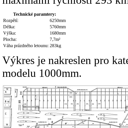
Technické paramtery:
Rozpětí:
6250mm
Délka:
5760mm
Výška:
1680mm
Plocha:
7,7m²
Váha prázdného letounu:
283kg
Výkres je nakreslen pro ka
modelu 1000mm.