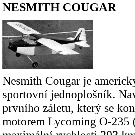
NESMITH COUGAR
Nesmith Cougar je americk
sportovní jednoplošník. Na
prvního záletu, který se ko
motorem Lycoming O-235 (č
maximální rychlosti 293 km