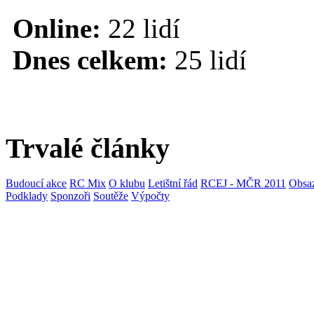
Online:
22 lidí
Dnes celkem:
25 lidí
Trvalé články
Budoucí akce
RC Mix
O klubu
Letištní řád
RCEJ - MČR 2011
Obsaz
Podklady
Sponzoři
Soutěže
Výpočty