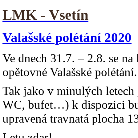
LMK - Vsetín
Valašské polétání 2020
Ve dnech 31.7. – 2.8. se na 
opětovné Valašské polétání.
Tak jako v minulých letech j
WC, bufet…) k dispozici bud
upravená travnatá plocha 1
Letu zdar!