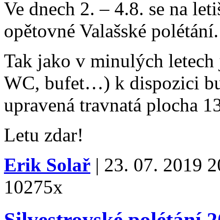
Ve dnech 2. – 4.8. se na let
opětovné Valašské polétání.
Tak jako v minulých letech j
WC, bufet…) k dispozici bud
upravená travnatá plocha 1
Letu zdar!
Erik Solař
| 23. 07. 2019 2
10275x
Silvestrovské polétání 2