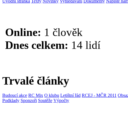
Úvodní stránka
Texty
Novinky
Vyhledávání
Dokumenty
Napište ná
Online:
1 člověk
Dnes celkem:
14 lidí
Trvalé články
Budoucí akce
RC Mix
O klubu
Letištní řád
RCEJ - MČR 2011
Obsaz
Podklady
Sponzoři
Soutěže
Výpočty