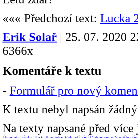
««« Předchozí text:
Lucka 2
Erik Solař
| 25. 07. 2020 2
6366x
Komentáře k textu
-
Formulář pro nový komen
K textu nebyl napsán žádný
Na texty napsané před více
Úvodní stránka
Texty
Novinky
Vyhledávání
Dokumenty
Napište ná