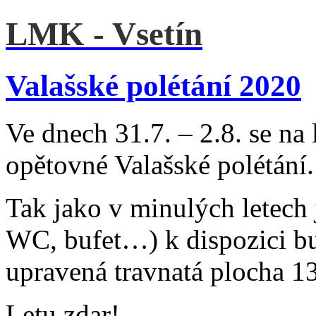
LMK - Vsetín
Valašské polétání 2020
Ve dnech 31.7. – 2.8. se na 
opětovné Valašské polétání.
Tak jako v minulých letech j
WC, bufet…) k dispozici bud
upravená travnatá plocha 1
Letu zdar!