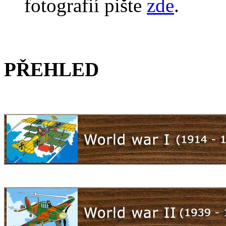
fotografií pište
zde
.
PŘEHLED