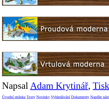
Napsal
Adam Krytinář
,
Tisk
Úvodní stránka
Texty
Novinky
Vyhledávání
Dokumenty
Napište ná