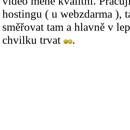
video méně kvalitní. Pracuj
hostingu ( u webzdarma ), 
směřovat tam a hlavně v lep
chvilku trvat
.