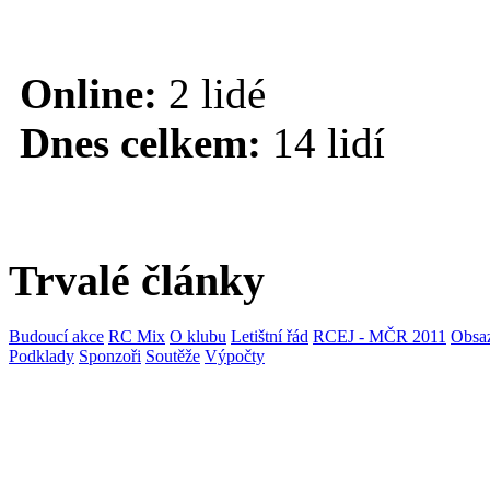
Online:
2 lidé
Dnes celkem:
14 lidí
Trvalé články
Budoucí akce
RC Mix
O klubu
Letištní řád
RCEJ - MČR 2011
Obsaz
Podklady
Sponzoři
Soutěže
Výpočty