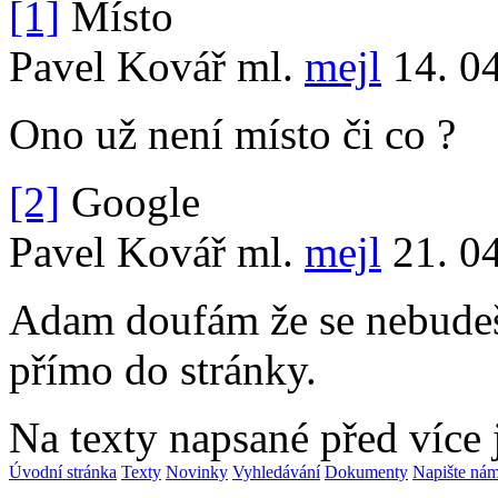
[1]
Místo
Pavel Kovář ml.
mejl
14. 04
Ono už není místo či co ?
[2]
Google
Pavel Kovář ml.
mejl
21. 04
Adam doufám že se nebudeš z
přímo do stránky.
Na texty napsané před více
Úvodní stránka
Texty
Novinky
Vyhledávání
Dokumenty
Napište ná