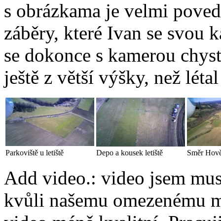
s obrázkama je velmi povede
záběry, které Ivan se svou 
se dokonce s kamerou chystá
ještě z větší výšky, než léta
Parkoviště u letiště
Depo a kousek letiště
Směr Hově
Add video.: video jsem mu
kvůli našemu omezenému mís