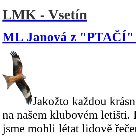
LMK - Vsetín
ML Janová z "PTAČÍ" 
Jakožto každou krásno
na našem klubovém letišti. 
jsme mohli létat lidově řeče