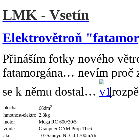
LMK - Vsetín
Elektrovětroň "fatamo
Přináším fotky nového vět
fatamorgána… nevím proč zr
se k němu dostal…
|rozpě
2
plocha
66dm
hmotnost-elektro
2,3kg
motor
Mega RC 600/30/5
vrtule
Graupner CAM Prop 11×6
aku
10×Sannyo Ni-Cd 1700mAh