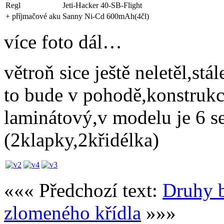
Regl
Jeti-Hacker 40-SB-Flight
+ příjmačové aku
Sanny Ni-Cd 600mAh(4čl)
více foto dál…
větroň sice ještě neletěl,st
to bude v pohodě,konstrukce
laminátový,v modelu je 6 se
(2klapky,2křidélka)
««« Předchozí text:
Druhy b
zlomeného křídla
»»»