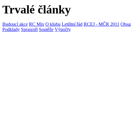
Trvalé články
Budoucí akce
RC Mix
O klubu
Letištní řád
RCEJ - MČR 2011
Obsaz
Podklady
Sponzoři
Soutěže
Výpočty