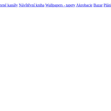
ené kanály
Návštěvní kniha
Wallpapers - tapety
Akrobacie
Bazar
Plán