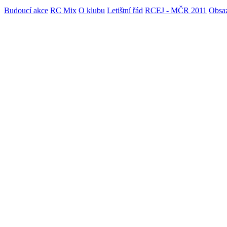
Budoucí akce
RC Mix
O klubu
Letištní řád
RCEJ - MČR 2011
Obsaz