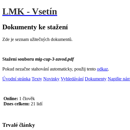
LMK - Vsetín
Dokumenty ke stažení
Zde je seznam užitečných dokumentů.
Stažení souboru
mig-cup-3-zavod.pdf
Pokud nezačne stahování automaticky, použij tento
odkaz
.
Úvodní stránka
Texty
Novinky
Vyhledávání
Dokumenty
Napište ná
Online:
1 člověk
Dnes celkem:
21 lidí
Trvalé články