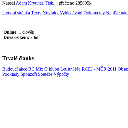
Napsal
Adam Krytinář
,
Tisk...
, přečteno 285805x
Úvodní stránka
Texty
Novinky
Vyhledávání
Dokumenty
Napište ná
Online:
1 člověk
Dnes celkem:
7 lidí
Trvalé články
Budoucí akce
RC Mix
O klubu
Letištní řád
RCEJ - MČR 2011
Obsaz
Podklady
Sponzoři
Soutěže
Výpočty