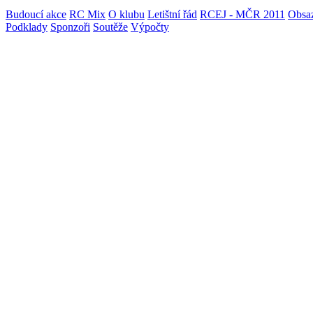
Budoucí akce
RC Mix
O klubu
Letištní řád
RCEJ - MČR 2011
Obsaz
Podklady
Sponzoři
Soutěže
Výpočty