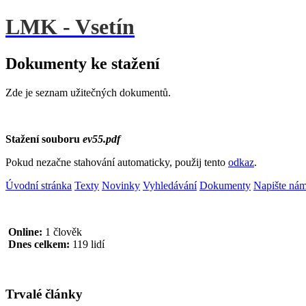
LMK - Vsetín
Dokumenty ke stažení
Zde je seznam užitečných dokumentů.
Stažení souboru
ev55.pdf
Pokud nezačne stahování automaticky, použij tento
odkaz
.
Úvodní stránka
Texty
Novinky
Vyhledávání
Dokumenty
Napište ná
Online:
1 člověk
Dnes celkem:
119 lidí
Trvalé články